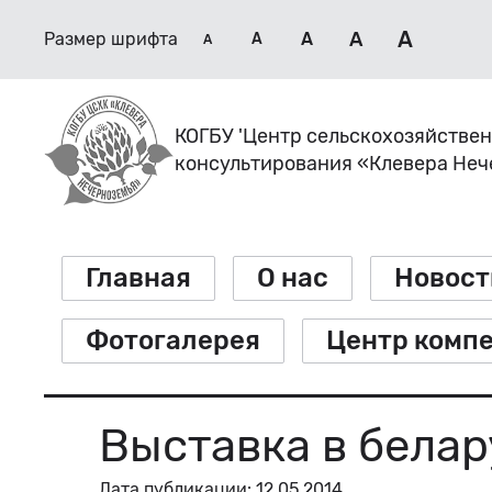
A
A
Размер шрифта
A
A
A
КОГБУ 'Центр сельскохозяйстве
консультирования «Клевера Не
Главная
О нас
Новост
Фотогалерея
Центр комп
Выставка в белар
Дата публикации: 12.05.2014